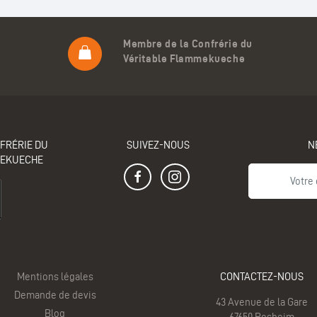
Membre de la Confrérie du
Véritable Flammekueche
FRÉRIE DU
SUIVEZ-NOUS
N
MEKUECHE
Mentions légales
CONTACTEZ-NOUS
Demande de devis
43 Avenue de la Gare
Blog
67650 Rosheim