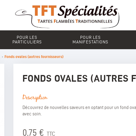
POUR LES
POUR LES
PARTICULIERS
MANIFESTATIONS
l
•
Fonds ovales (autres fournisseurs)
FONDS OVALES (AUTRES 
Description
Découvrez de nouvelles saveurs en optant pour un fond ova
avec soin.
0,75 €
TTC