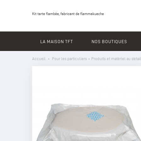
Kit tarte flambée, fabricant de flammekueche
LA MAISON TFT
NOS BOUTIQUES
Accueil
•
Pour les particuliers
•
Produits et matériel au détai