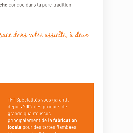
che
conçue dans la pure tradition
sace dans votre assiette, à deux
TFT Spécialités vous garantit
depuis 2002 des produits de
grande qualité issus
principalement de la
fabrication
locale
pour des tartes flambées