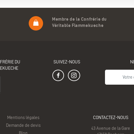
Membre de la Confrérie du
Véritable Flammekueche
FRÉRIE DU
SUIVEZ-NOUS
N
MEKUECHE
Mentions légales
CONTACTEZ-NOUS
Demande de devis
43 Avenue de la Gare
Blog