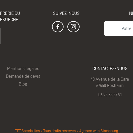
FRÉRIE DU
SUIVEZ-NOUS
N
MEKUECHE
Mentions légales
CONTACTEZ-NOUS
Demande de devis
43 Avenue de la Gare
Blog
67650 Rosheim
06 95 35 57 91
TFT Spécialités
Tous droits réservés
Agence web Strasbourg