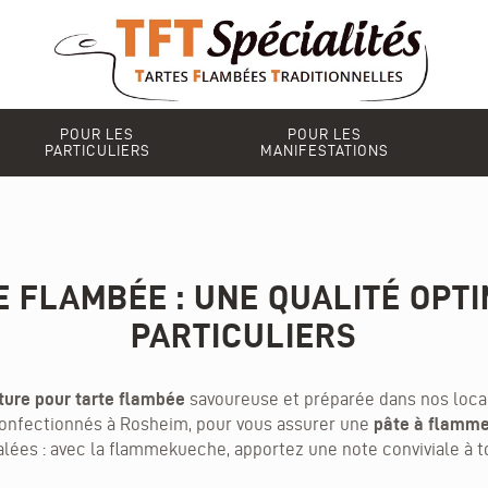
POUR LES
POUR LES
PARTICULIERS
MANIFESTATIONS
 FLAMBÉE : UNE QUALITÉ OPT
PARTICULIERS
ture pour tarte flambée
savoureuse et préparée dans nos loca
t confectionnés à Rosheim, pour vous assurer une
pâte à flamm
lées : avec la
flammekueche
, apportez une note conviviale à t