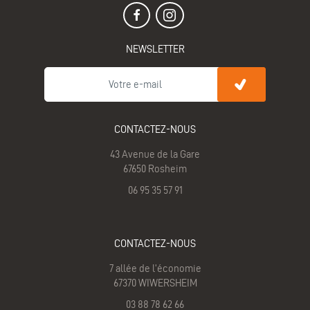
NEWSLETTER
CONTACTEZ-NOUS
43 Avenue de la Gare
67650 Rosheim
06 95 35 57 91
CONTACTEZ-NOUS
7 allée de l'économie
67370 WIWERSHEIM
03 88 78 62 66