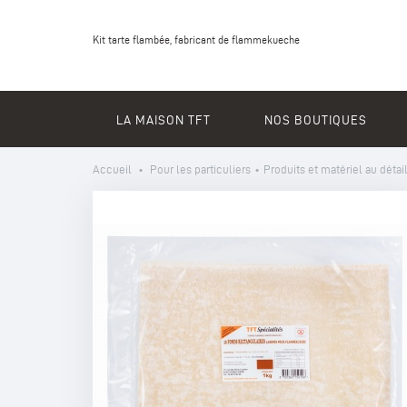
Kit tarte flambée, fabricant de flammekueche
LA MAISON TFT
NOS BOUTIQUES
Accueil
•
Pour les particuliers
•
Produits et matériel au détai