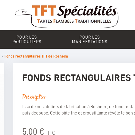
POUR LES
POUR LES
PARTICULIERS
MANIFESTATIONS
l
•
Fonds rectangulaires TFT de Rosheim
FONDS RECTANGULAIRES 
Description
Issu de nos ateliers de fabrication à Rosheim, ce fond rect
puis découpé. Cette pâte fne et croustillante révèle le bon 
5,00 €
TTC