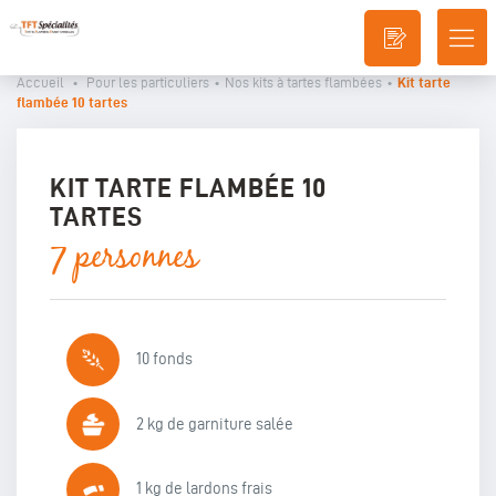
DÉ
LA
Accueil
•
Pour les particuliers
•
Nos kits à tartes flambées
•
Kit tarte
NA
flambée 10 tartes
KIT TARTE FLAMBÉE 10
TARTES
7 personnes
10 fonds
2 kg de garniture salée
1 kg de lardons frais