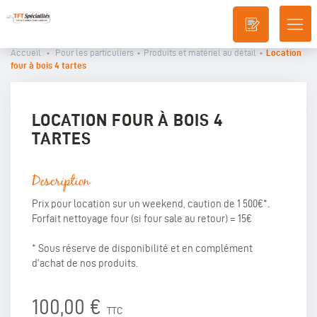
DÉ
LA
Accueil
•
Pour les particuliers
•
Produits et matériel au détail
•
Location
NA
four à bois 4 tartes
LOCATION FOUR À BOIS 4
TARTES
Description
Prix pour location sur un weekend, caution de 1 500€*.
Forfait nettoyage four (si four sale au retour) = 15€
* Sous réserve de disponibilité et en complément
d'achat de nos produits.
100,00 €
TTC