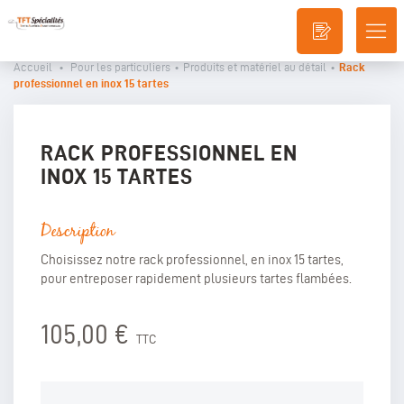
DÉ
LA
Accueil
•
Pour les particuliers
•
Produits et matériel au détail
•
Rack
NA
professionnel en inox 15 tartes
RACK PROFESSIONNEL EN
INOX 15 TARTES
Description
Choisissez notre rack professionnel, en inox 15 tartes,
pour entreposer rapidement plusieurs tartes flambées.
105,00 €
TTC