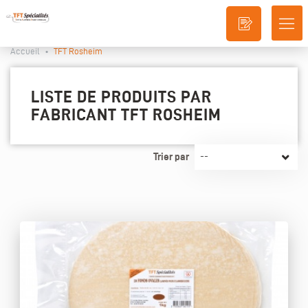
DÉ
LA
Accueil
•
TFT Rosheim
NA
LISTE DE PRODUITS PAR
FABRICANT TFT ROSHEIM
Trier par
--